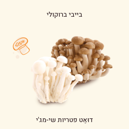
בייבי ברוקולי
דוּאֵט פטריות שי-מג'י