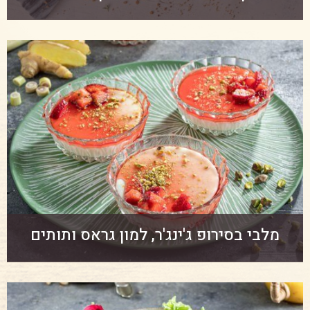
מלבי בסירופ ג'ינג'ר, למון גראס ותותים