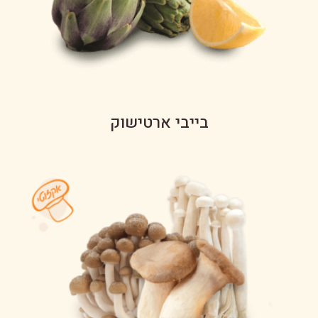
בייבי ארטישוק