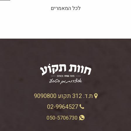
לכל המאמרים
ת.ד. 312 תקוע 9090800
02-9964527
050-5706730