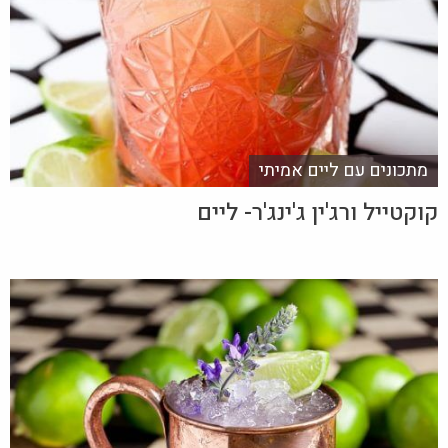
מתכונים עם ליים אמיתי
קוקטייל ורג'ין ג'ינג'ר- ליים