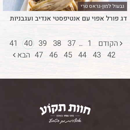
גבעול למון-גראס טרי
דג פורל אפוי עם אנטיפסטי אנדיב ועגבניות
הקודם
1
37
38
39
40
41
...
42
43
44
45
46
47
הבא