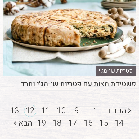
פטריות שי-מג'י
פשטידת מצות עם פטריות שי-מג'י ותרד
הקודם
1
9
10
11
12
13
...
14
15
16
17
18
19
הבא