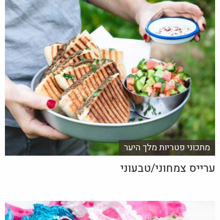
מתכוני פטריות מלך היער
ערייס צמחוני/טבעוני