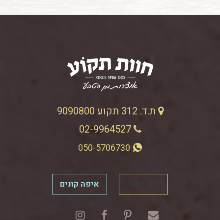
ת.ד. 312 תקוע 9090800
02-9964527
050-5706730
צור קשר
איפה קונים