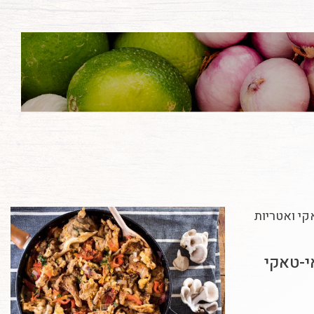
י-טאקי