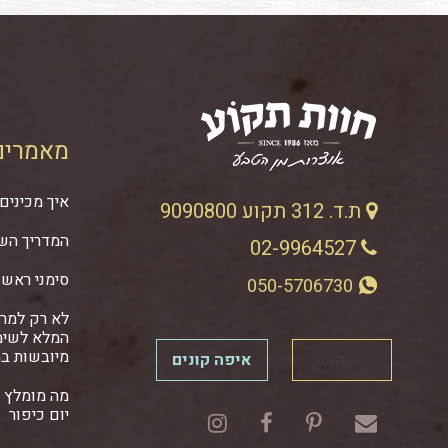
מאמרים
איך מכינים 
ת.ד. 312 תקוע 9090800
המדריך השל
02-9964527
סימני ראש
050-5706730
לא רק למרק
המלא לשימ
מיובשות ב
צור קשר
איפה קונים
מה מומלץ ל
יום כיפור