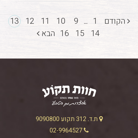
הקודם
1
9
10
11
12
13
...
14
15
16
הבא
ת.ד. 312 תקוע 9090800
02-9964527