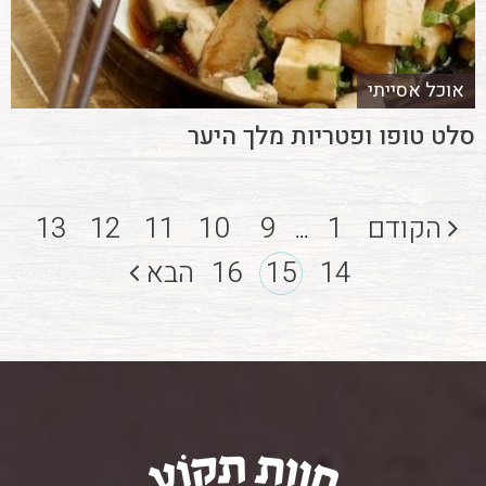
אוכל אסייתי
סלט טופו ופטריות מלך היער
הקודם
1
9
10
11
12
13
...
14
15
16
הבא