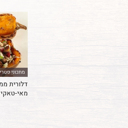
מתכוני פטרי
דלורית ממ
מאי-טאקי