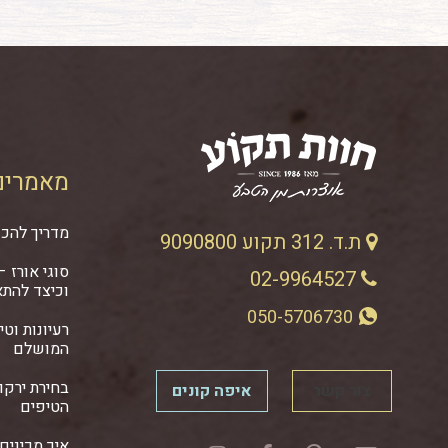
מאמרים
מדריך להכנ
ת.ד. 312 תקוע 9090800
סוגי אורז 
02-9964527
וכיצד להתא
050-5706730
רעיונות וט
המושלם
בחירת ירקו
צור קשר
איפה קונים
הטיפים
איך מכינים 