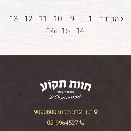
הקודם
1
9
10
11
12
13
...
16
15
14
ת.ד. 312 תקוע 9090800
02-9964527