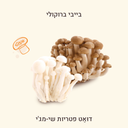
בייבי ברוקולי
דוּאֵט פטריות שי-מג'י