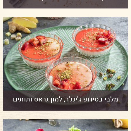
מלבי בסירופ ג'ינג'ר, למון גראס ותותים