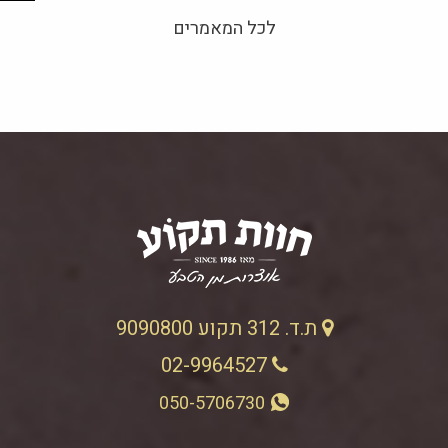
לכל המאמרים
ת.ד. 312 תקוע 9090800
02-9964527
050-5706730