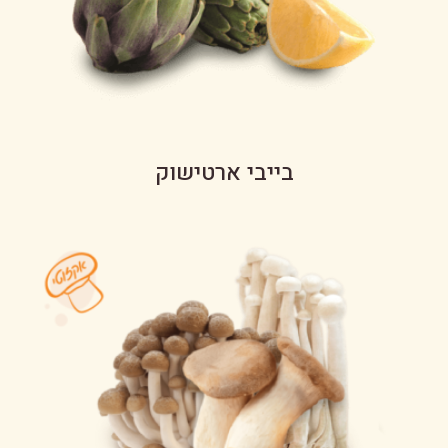
בייבי ארטישוק