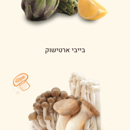
בייבי ארטישוק