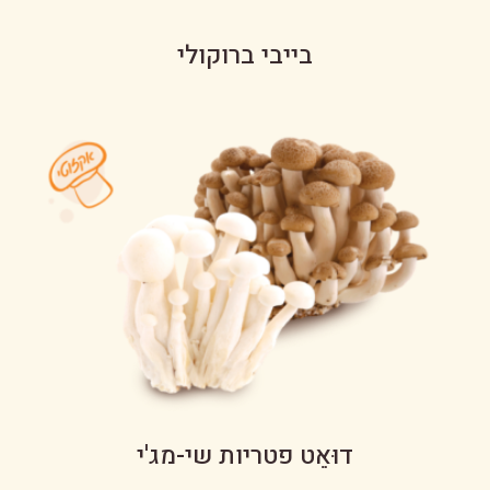
בייבי ברוקולי
דוּאֵט פטריות שי-מג'י