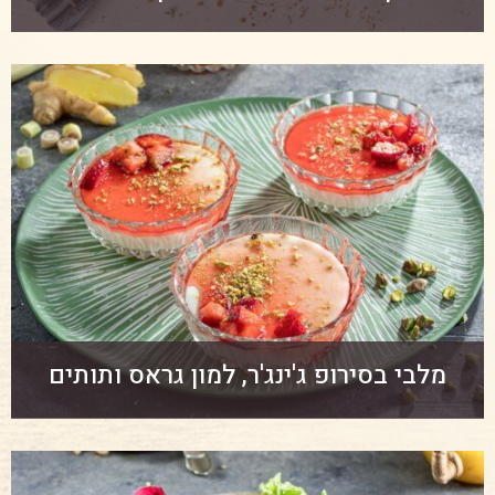
מלבי בסירופ ג'ינג'ר, למון גראס ותותים