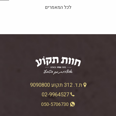
לכל המאמרים
ת.ד. 312 תקוע 9090800
02-9964527
050-5706730