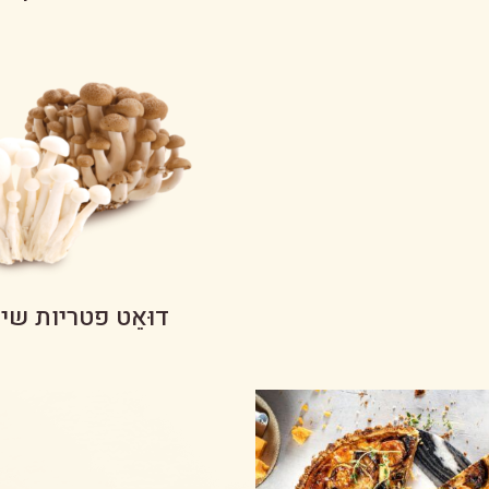
דוּאֵט פטריות שי-