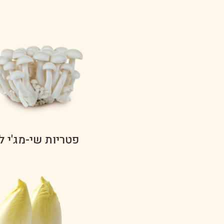
פטריות שי-מג'י ל