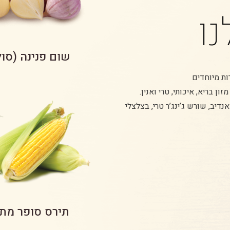
ו
שום פנינה (סול
ות מיוחדים
ן בריא, איכותי, טרי ואנין.
נדיב, שורש ג’ינג’ר טרי, בצלצלי
תירס סופר מת