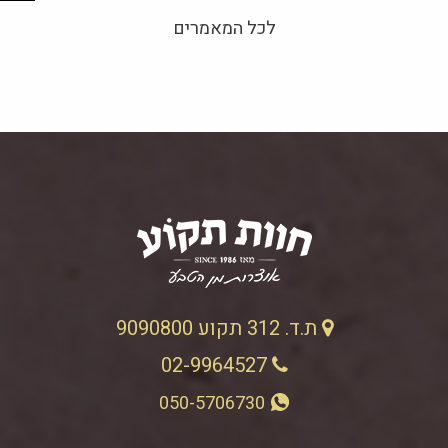
לכל המאמרים
ת.ד. 312 תקוע 9090800
02-9964527
050-5706730