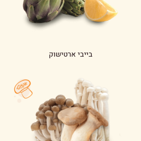
בייבי ארטישוק