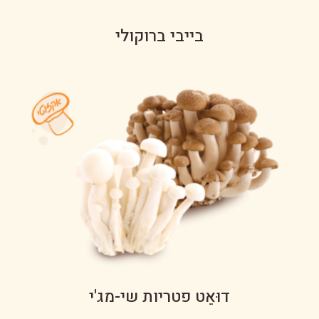
בייבי ברוקולי
דוּאֵט פטריות שי-מג'י