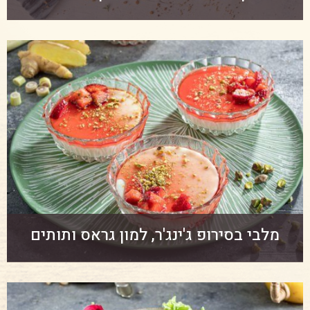
מלבי בסירופ ג'ינג'ר, למון גראס ותותים