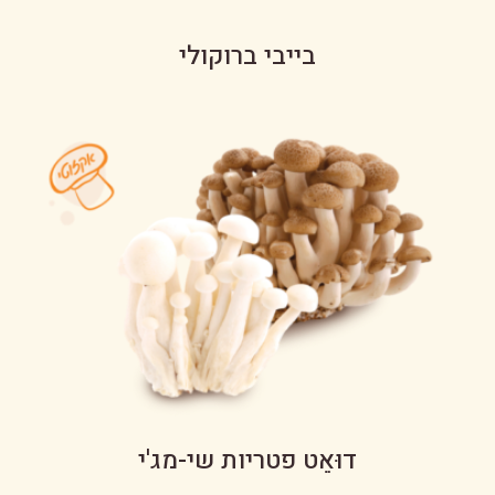
בייבי ברוקולי
דוּאֵט פטריות שי-מג'י