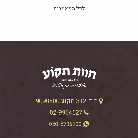
לכל המאמרים
ת.ד. 312 תקוע 9090800
02-9964527
050-5706730