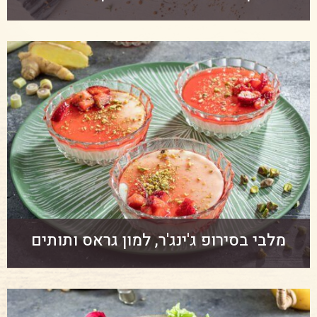
מלבי בסירופ ג'ינג'ר, למון גראס ותותים