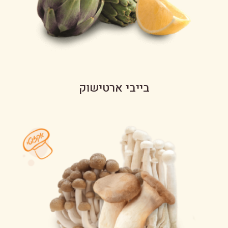
בייבי ארטישוק