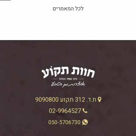
לכל המאמרים
ת.ד. 312 תקוע 9090800
02-9964527
050-5706730