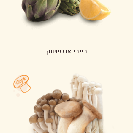
בייבי ארטישוק