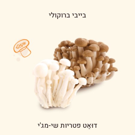
בייבי ברוקולי
דוּאֵט פטריות שי-מג'י