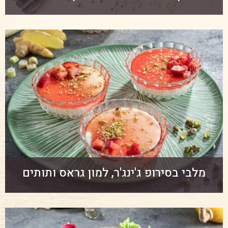
מלבי בסירופ ג'ינג'ר, למון גראס ותותים