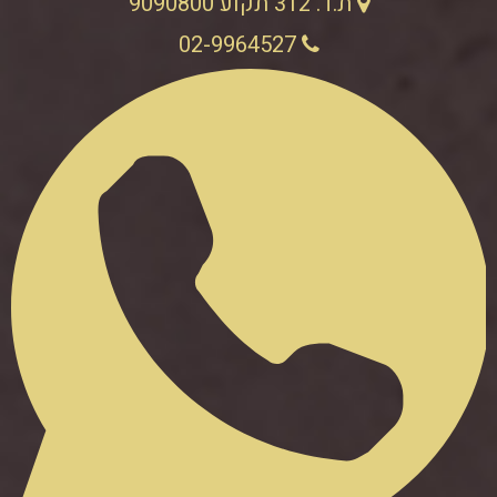
ת.ד. 312 תקוע 9090800
02-9964527