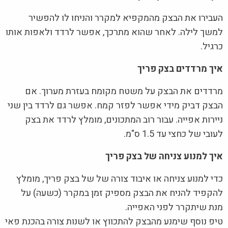
העבירו את הבצק מהמקפיא למקרר והניחו לו להפשיר
למשך לילה. לאחר שהוא מתרכך, אפשר לרדד ולאפות אותו
כרגיל.
איך מרדדים בצק פריך
מרדדים את הבצק על משטח מקומח בעזרת מערוך. אם
הבצק דביק מידי אפשר לפזר קמח. אפשר גם לרדד בין שני
ניירות אפייה. עבור רוב המתכונים, מומלץ לרדד את בצק
לעובי של כחצי עד 1.5 ס"מ.
איך למנוע צניחה של בצק פריך
כדי למנוע צניחה או איבוד צורה של של בצק פריך, מומלץ
להקפיד להניח את הבצק מספיק זמן במקרר (כשעה) על
מנת שיתקרר לפני האפייה.
טיפ נוסף שימנע מהבצק להתכווץ או לשנות צורה בהכנת פאי