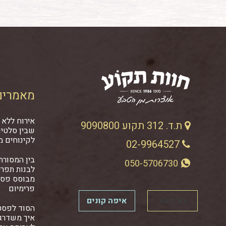
מאמרים
אירוח ללא 
ת.ד. 312 תקוע 9090800
שבין סלטים
לקינוחים מ
02-9964527
בין המסורתי
050-5706730
לבנות תפרי
מבוסס פסט
פרימיום
צור קשר
איפה קונים
הסוד לפסט
איך משדרגי