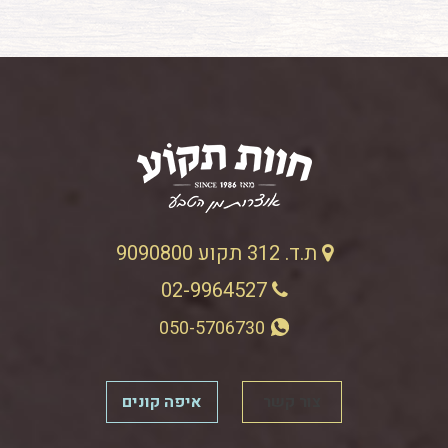
ת.ד. 312 תקוע 9090800
02-9964527
050-5706730
צור קשר
איפה קונים