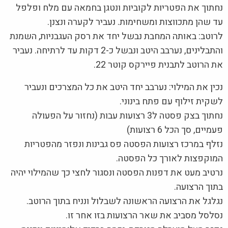
נחתוך את הפטריות לקוביות ונטגן בחמאה עם מלח ופלפל
עד שהן מתכווצות ומשחימות. נעביר לקערה ונצנן.
לרוטב: באותה המחבת נבשל יחד את רסק העגבניות, השמנת
והתבלינים, נערבב היטב ונבשל כ-2 דקות עד לרתיחה. נעביר
את הרוטב לתבנית פיירקס קוטר 22.
נכין את המילוי: נערבב יחד היטב את כל המצרכים ונעביר
לשקית זילוף עם פתח בינוני.
נחתוך בצק פסטה ל3 רצועות עבות (נחזור על הפעולה
פעמיים, סך הכל 6 רצועות)
נזלף במרכז רצועות הפסטה פס גבינות ונפזר מהפטריות
המוקפצות לאורך כל הפסטה.
נרטיב מעט את דפנות הפסטה ונסגור לחצי כך שהמילוי יהיה
בתוך הרצועה.
נגלגל את הרצועה הראשונה לשבלול ונניח בתוך הרוטב.
נסלסל מסביב את שאר הרצועות בזו אחר זו.