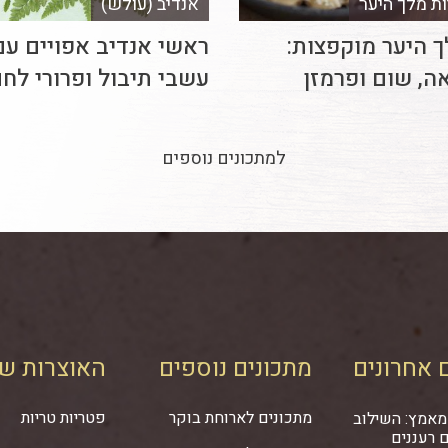
ות מלך היער
אנדיב (עולש)
 היער מוקפצות:
ראשי אנדיב אפויים ע
ה, שום ופרמזן
עשבי תיבול ופרורי לח
למתכונים נוספים
 אחרונים
מתכונים נוספים
האוצרות של
מתכונים לארוחת בוקר
פטריות טריות
מאמץ: השילוב
 רעננים