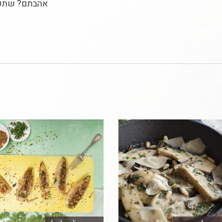
אהבתם? שתפו