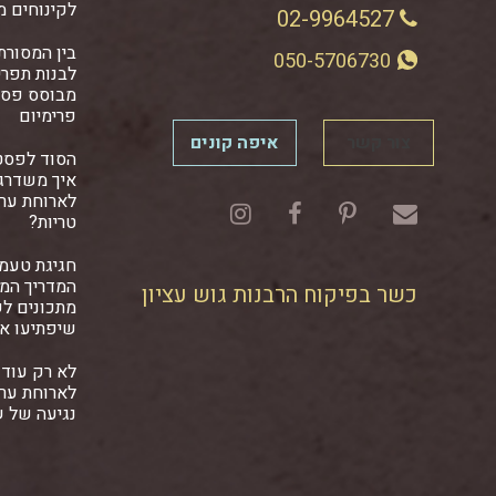
לקינוחים מ
02-9964527
בין המסורתי
050-5706730
לבנות תפרי
מבוסס פסט
פרימיום
צור קשר
איפה קונים
הסוד לפסט
איך משדרגי
לארוחת ער
טריות?
חגיגת טעמ
המדריך המל
כשר בפיקוח הרבנות גוש עציון
מתכונים ל
שיפתיעו א
לא רק עוד 
לארוחת ער
נגיעה של 