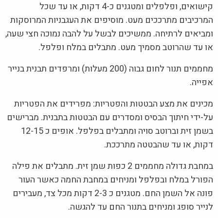
קישואים, ופלפלים ומטגנים כ-4 דקות, או עד שכל
המרכיבים מתרככים מעט. מוסיפים את העגבניות המרוסקות
ומביאים לרתיחה. ממשיכים לבשל על להבה נמוכה חצי שעה,
או עד שהרוטב מסמיך מעט. מתבלים במלח ופלפל.
מחממים תנור לחום גבוה (200 מעלות) ומרפדים תבנית בנייר
אפייה.
מכינים את מצע הבטטות והפטריות: מפרידים את הפטריות
על-ידי חיתוך הבסיס ומסדרים עם הבטטות בתבנית. מברישים
בשמן זית וברוטב סויה ומתבלים בפלפל. אופים כ 12-15
דקות, או עד שהבטטה מתרככת.
במחבת גדולה מחממים 2 כפות שמן זית. מתבלים את פילה
הפורל במלח ובפלפל ומניחים במחבת החמה כאשר העור
פונה אל השמן החם. מטגנים כ 2-3 דקות מכל צד, מעבירים
לנייר סופג ומניחים בתנור החם עד להגשה.