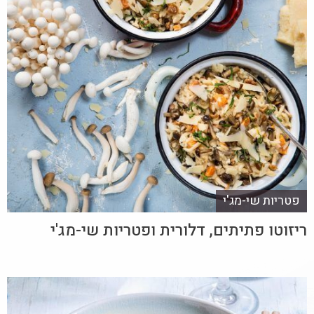
פטריות שי-מג'י
ריזוטו פתיתים, דלורית ופטריות שי-מג'י