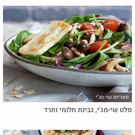
פטריות שי-מג'י
סלט שי-מג'י, גבינת חלומי ותרד