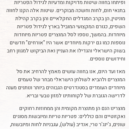
ופיתחו בחווה שיטות מדויקות ומדעיות לגידול הפטריות
בתנאי חום, לחות וחשכה מבוקרים. שיטות אלה הקנו לחווה
מוניטין, הן בקרב המגדלים החקלאיים והן בקרב קהילת
השפים, כגורם המקצועי המוביל בארץ לגידול פטריות
מיוחדות. בהמשך, נוספו לסל המוצרים פטריות מיוחדות
נוספות כמו גם ירקות מיוחדים אשר היו "אורחים" חדשים
בשוק הישראלי והגדילו את העניין ואת הביקוש למגוון רחב
וחידושים נוספים.
מאז ועד היום, אנו בחווה עושים מאמץ להרחיב את סל
המוצרים ולהביא לשולחן הישראלי מבחר של טעמים
מיוחדים העומדים בסטנדרטים הגבוהים ביותר ונותנים מענה
לדרישה הגוברת של לקוחותינו למזון טבעי ובריא
.
מוצרינו הנם הן מתוצרת מקומית והן ממחוזות רחוקים
ואקזוטיים והם כוללים: פטריות טריות ומיובשות מסוגים
שונים, ג'ינג'ר טרי, אנדיב (עולש), עגבניות לחות ומיובשות,