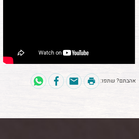
אהבתם? שתפו: