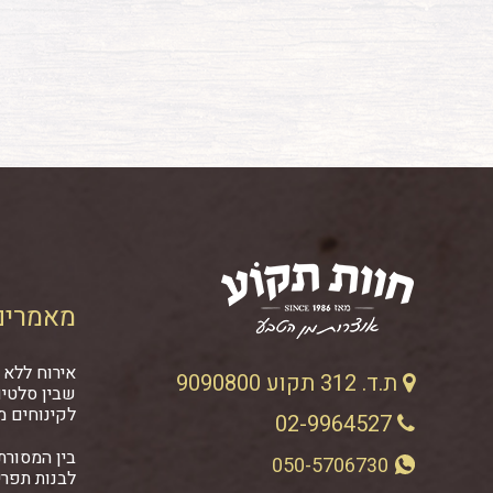
מאמרים
אירוח ללא 
ת.ד. 312 תקוע 9090800
שבין סלטים
לקינוחים מ
02-9964527
בין המסורתי
050-5706730
לבנות תפרי