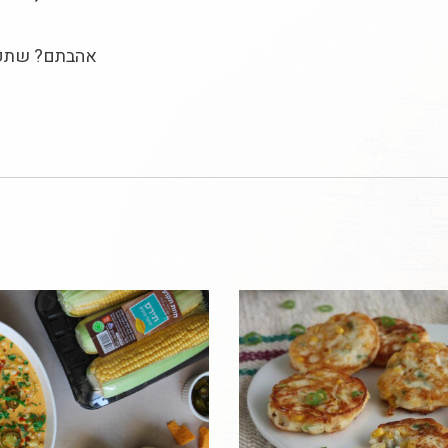
אהבתם? שתפו