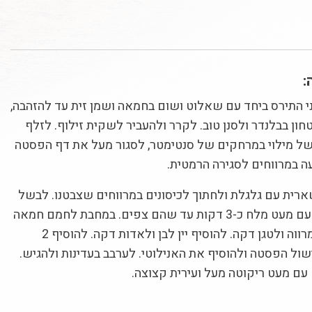
:
ני התירס ביחד עם שאלוט ושום בחמאה ושמן זית עד להזהבה,
. לטחון בבלנדר ולסנן טוב. לקרר ולהעביר לשקית זילוף. לזלף
של מילוי במרחקים של סנטימטר, לסגור מעל את דף הפסטה
ה במרווחים לסגירה הרמטית.
רית עם גלגלת ולחתוך לכיסונים במרווחים שצבטנו. לבשל
במים רותחים עם מעט מלח כ-3 דקות עד שהם צפים. במחבת לחמם חמאה
עם שמן זית ומרווה ולטגן דקה. להוסיף יין לבן ולאדות דקה. להוסיף 2
ול הפסטה ולהוסיף את האנילוטי. לערבב בעדינות ולהגיש.
ם מעט ריקוטה מעל ועירית קצוצה.