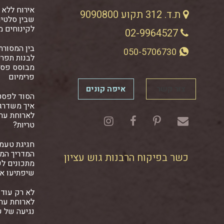
אירוח ללא 
ת.ד. 312 תקוע 9090800
שבין סלטים
לקינוחים מ
02-9964527
בין המסורתי
050-5706730
לבנות תפרי
מבוסס פסט
פרימיום
צור קשר
איפה קונים
הסוד לפסט
איך משדרגי
לארוחת ער
טריות?
חגיגת טעמ
המדריך המל
כשר בפיקוח הרבנות גוש עציון
מתכונים ל
שיפתיעו א
לא רק עוד 
לארוחת ער
נגיעה של 