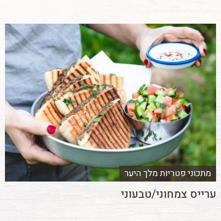
מתכוני פטריות מלך היער
ערייס צמחוני/טבעוני