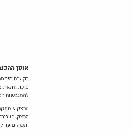
אופן ההכנה
בקערת מיקסר 
סוכר, חמאה, ב
להתגבשות הבצק ו
הבצק שמתקבל 
הבצק, מעבירי
ומשהים עד ל