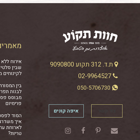
מאמרים
אירוח ללא 
ת.ד. 312 תקוע 9090800
שבין סלטים
לקינוחים מ
02-9964527
בין המסורתי
050-5706730
לבנות תפרי
מבוסס פסט
פרימיום
צור קשר
איפה קונים
הסוד לפסט
איך משדרגי
לארוחת ער
טריות?