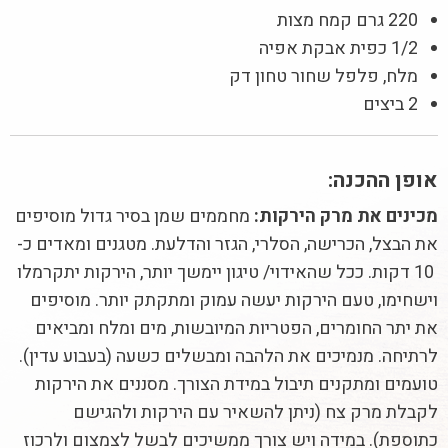
220 גרם קמח מצות
1/2 כפית אבקת אפיה
מלח, פלפל שחור טחון דק
2 ביצים
אופן ההכנה:
מכינים את מרק הירקות:
מחממים שמן בסיר גדול מוסיפים
את הבצל, הכרישה, הסלרי, הגזר והדלעת. מטגנים ומאדים כ-
10 דקות. ככל שהאידוי/ טיגון יימשך יותר, הירקות יתקרמלו
וישחימו, טעם הירקות יעשה עמוק ומתקתק יותר. מוסיפים
את יתר החומרים, הפטריות המיובשות, מים ומלח ומביאים
לרתיחה. מנמיכים את הלהבה ומבשלים כשעה (בעבוע עדין).
טועמים ומתקנים תיבול במידת הצורך. מסננים את הירקות
לקבלת מרק צח (ניתן להשאיר עם הירקות ולהגישם
כתוספת). במידה ויש צורך ממשיכים לבשל לצמצום ולרכוז