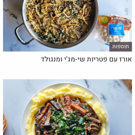
תוספות
אורז עם פטריות שי-מג'י ומנגולד