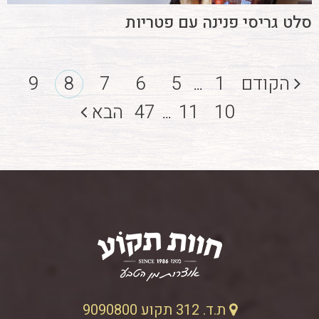
סלט גריסי פנינה עם פטריות
הקודם
1
5
6
7
8
9
...
10
11
47
הבא
...
ת.ד. 312 תקוע 9090800