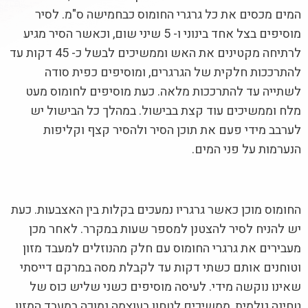
המים מכסים את כל גרגרי החומוס כבחמישה ס"מ. לסיר
מוסיפים בצל אחד בינוני ו- 5 שיני שום, וכאשר הסיר מגיע
לרתיחה מקטינים את האש וממשיכים לבשל כ- 45 דקות עד
להתרככות חלקית של הגרגרים, ומוסיפים כפית סודה
לשתייה עד להתרככות מלאה. כעת מוסיפים לחומוס מעט
מלח וממשיכים עוד קצת בבישול. במהלך כל הבישול יש
לערבב מידי פעם את תוכן הסיר ולהסיר קצף וקליפות
הנערמות על פני המים.
החומוס מוכן כאשר גרגריו נמעכים בקלות בין האצבעות. כעת
יש להניח לסיר להצטנן למספר שעות במקרר. לאחר מכן
מעבירים את גרגרי החומוס עם חלק מהנוזלים למעבד מזון
וטוחנים אותם כשתי דקות עד לקבלת מסה במרקם דייסתי
שאינו נוקשה מידי. לעיסה מוסיפים כשני שליש כוס של
טחינה גולמית, ממשיכים לטחון בעוצמה נמוכה במעבד המזון