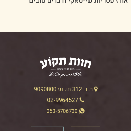
אורז פטריות שי-טאקי ודברים טובים
ת.ד. 312 תקוע 9090800
02-9964527
050-5706730