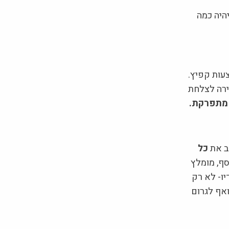
היה כמה
עות קפיץ.
ירה לצלחת
 מתפרקת.
ב את
כל
סף, מומלץ
יו- לא רק
ואף לגרום