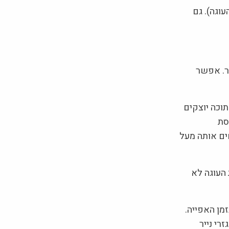
וגה). גם
ור. אפשר
נור תבנית גדולה עם שוליים של כ-7 ס"מ ולתוכה יוצקים
סת
חים אותה מעל
העוגה לא
מן האפייה.
רי נייר