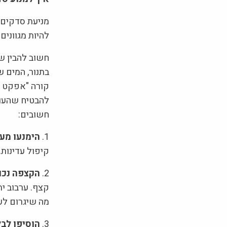
מניעת סדקים ב
להיות מגוונים
חשוב להבין ש
בתנור, המים ש
קורה "אפקט הצ
להבטיח שהעוג
חשובים:
1.
הימנעו מער
קיפול עדינות.
2.
הקצפה נכו
קצף. ערבוב ית
מה שיגרום לעו
3.
הוסיפו לבלילה 1-2 כפו