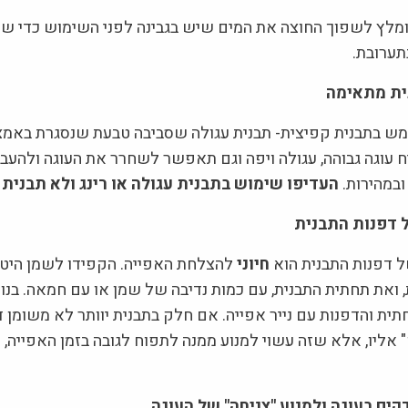
ומלץ לשפוך החוצה את המים שיש בגבינה לפני השימוש כדי שי
ערובת.
ית מתאימה
 בתבנית קפיצית- תבנית עגולה שסביבה טבעת שנסגרת באמצ
יח עוגה גבוהה, עגולה ויפה וגם תאפשר לשחרר את העוגה ולהעב
ובמהירות.
העדיפו שימוש בתבנית עגולה או רינג ולא תבנית
ל דפנות התבנית
ל דפנות התבנית הוא
חיוני
להצלחת האפייה. הקפידו לשמן היט
 ואת תחתית התבנית, עם כמות נדיבה של שמן או עם חמאה. בנו
ת והדפנות עם נייר אפייה. אם חלק בתבנית יוותר לא משומן ד
אליו, אלא שזה עשוי למנוע ממנה לתפוח לגובה בזמן האפייה, 
קים בעוגה ולמנוע "צניחה" של העוגה