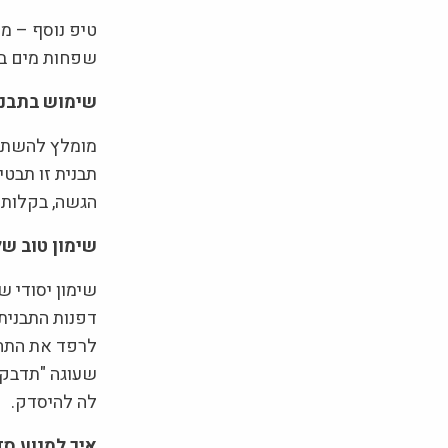
טיפ נוסף – מ
שפחות מים בת
שימוש בתבנ
מומלץ להשתמש
תבנית זו תבט
הגשה, בקלות 
שימון טוב ש
שימון יסודי ש
דפנות התבנית,
לרפד את התחתי
שעוגה "תדבק" 
לה להיסדק.
איך למנוע סד