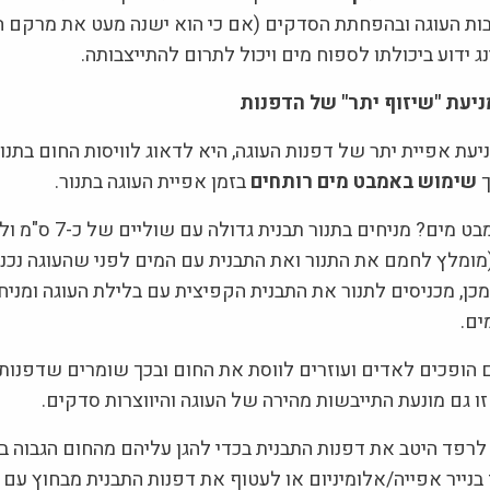
בות העוגה ובהפחתת הסדקים (אם כי הוא ישנה מעט את מרקם הע
ג ידוע ביכולתו לספוח מים ויכול לתרום להתייצבותה.
ניעת "שיזוף יתר" של הדפנות
יעת אפיית יתר של דפנות העוגה, היא לדאוג לוויסות החום בתנ
ך
שימוש באמבט מים רותחים
בזמן אפיית העוגה בתנור.
איך עושים אמבט מים? מניחים בת
(מומלץ לחמם את התנור ואת התבנית עם המים לפני שהעוגה נכנ
כן, מכניסים לתנור את התבנית הקפיצית עם בלילת העוגה ומני
ים.
 הופכים לאדים ועוזרים לווסת את החום ובכך שומרים שדפנות 
ו גם מונעת התייבשות מהירה של העוגה והיווצרות סדקים.
לרפד היטב את דפנות התבנית בכדי להגן עליהם מהחום הגבוה בז
ייר אפייה/אלומיניום או לעטוף את דפנות התבנית מבחוץ עם גז