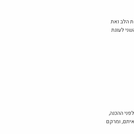
ת הלב ואת
שני לעוגת
ות, הביצים ושאר חומרים הגלם, כ-30 דקות לפני ההכנה,
 איתם, ומרקם