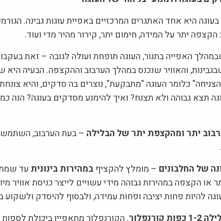
עוגה היא אחד האתגרים המרכזיים באפיית עוגות גבינה. הגורמי
: הקצפה יתר על המידה, חימום יתר, קירור מהיר מדי ועוד.
במהלך האפייה בתנור, העוגה תופחת ועולה לגובה – זאת בעקבו
בגבינות, והאוויר שנכנס במהלך הערבוב וההקצפה. הבעיה היא 
ניחה" כלומר העוגה "מתבקעת", נוצרים בה סדקים, והיא צונחת.
ה תצא גבוהה ולא תצנח? ואיך להימנע מסדקים בעוגה? הנה כמ
בוב יתר ומהקצפת יתר של הבלילה
– בעת הערבוב, השתמשו 
נה של החלבונים
– מומלץ להקציף
במהירות בינונית
עד שמתחי
ר או הקצפה במהירות גבוהה מידי עשויים לייצר כניסת אוויר מיו
גה להיות פחות יציבה ופחות עמידה, ולבסוף להיסדק ולשקוע ב
ת קורנפלור
. הקורנפלור מתאפיין ביכולת לספוח נו