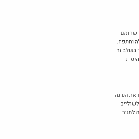
ר שחומם
עלה ותתפח.
חום הנמוך בשלב זה
היסדק
 את העוגה
לשוליים
 לתנור