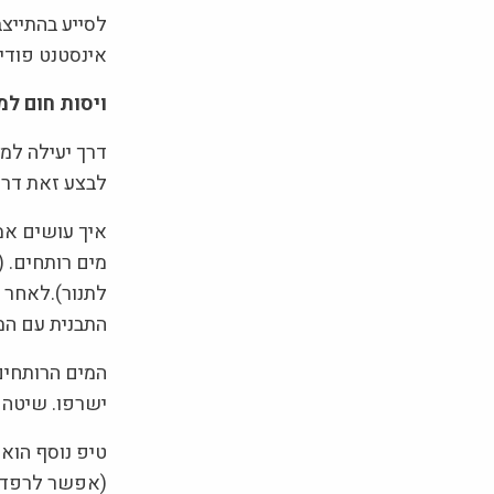
לסייע בהתייצ
אינסטנט פודינ
ויסות חום למ
דרך יעילה למנ
לבצע זאת דר
מים רותחים. 
לתנור).לאחר מ
התבנית עם המ
המים הרותחים
ישרפו. שיטה ז
טיפ נוסף הוא 
(אפשר לרפד בנ