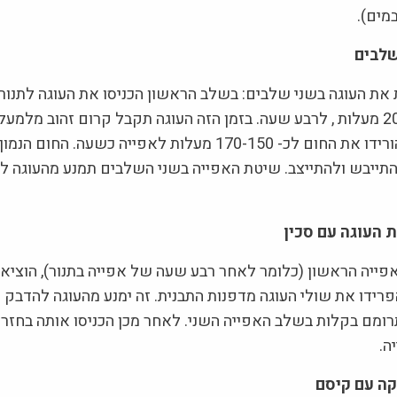
במים).
שלבים
את העוגה בשני שלבים: בשלב הראשון הכניסו את העוגה לתנו
מראש, לכ- 200 מעלות , לרבע שעה. בזמן הזה העוגה תקבל קרום זהוב מלמ
בשלב השני, הורידו את החום לכ- 170-150 מעלות לאפייה כשעה. ה
להתייבש ולהתייצב. שיטת האפייה בשני השלבים תמנע מהעוגה ל
 העוגה עם סכין
ייה הראשון (כלומר לאחר רבע שעה של אפייה בתנור), הוציאו
פרידו את שולי העוגה מדפנות התבנית. זה ימנע מהעוגה להדבק 
תרומם בקלות בשלב האפייה השני. לאחר מכן הכניסו אותה בחזרה
ה.
קה עם קיסם