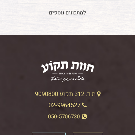
למתכונים נוספים
ת.ד. 312 תקוע 9090800
02-9964527
050-5706730