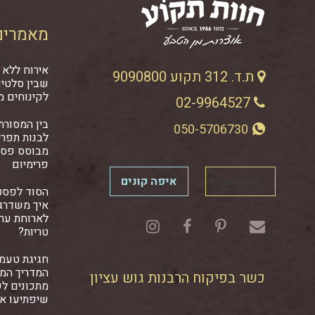
מאמרים
אירוח ללא 
ת.ד. 312 תקוע 9090800
שבין סלטים
לקינוחים מ
02-9964527
בין המסורתי
050-5706730
לבנות תפרי
מבוסס פסט
פרימיום
צור קשר
איפה קונים
הסוד לפסט
איך משדרגי
לארוחת ער
טריות?
חגיגת טעמ
המדריך המל
כשר בפיקוח הרבנות גוש עציון
מתכונים ל
שיפתיעו א