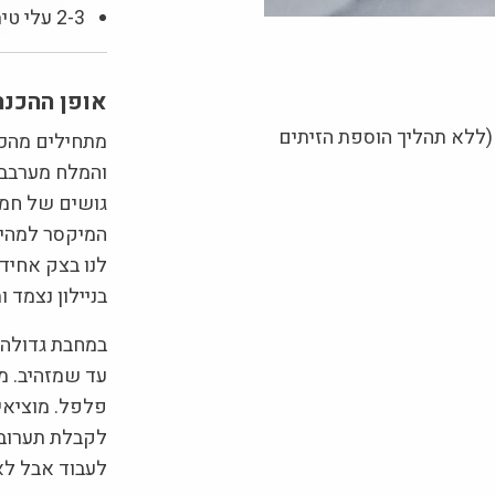
2-3 עלי טימין קצוצים דק
אופן ההכנה
 (ללא תהליך הוספת הזיתים
מתחילים מהכנ
והמלח מערבבי
גושים של חמא
המיקסר למהיר
לנו בצק אחיד
בניילון נצמד 
במחבת גדולה 
עד שמזהיב. מ
פלפל. מוציאי
לקבלת תערובת
לעבוד אבל לא