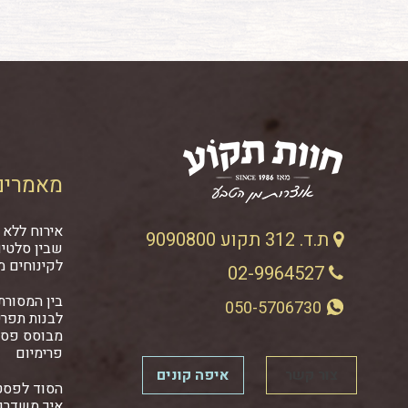
מאמרים
אירוח ללא 
ת.ד. 312 תקוע 9090800
שבין סלטים
לקינוחים מ
02-9964527
בין המסורתי
050-5706730
לבנות תפרי
מבוסס פסט
פרימיום
צור קשר
איפה קונים
הסוד לפסט
איך משדרגי