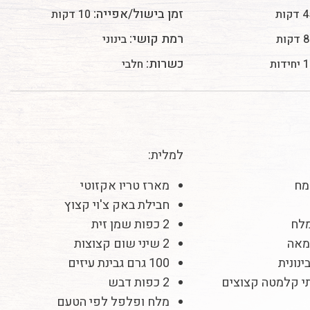
זמן בישול/אפייה:
דקות
10 דקות
רמת קושי:
קות
בינוני
כשרות:
ות
חלבי
למלית:
מארז טריו אקזוטי
חבילת באק צ'וי קצוץ
מלח
2 כפות שמן זית
2 שיני שום קצוצות
נונית
100 גרם גבינת עיזים
תי קלמטה קצוצים
2 כפות דבש
מלח ופלפל לפי הטעם