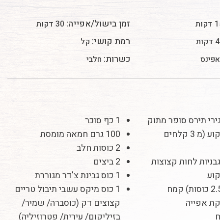
זמן בישול/אפייה:
דקות
30 דקות
רמת קושי:
קות
קל
כשרות:
חלבי
תירס סופר מתוק
1 כף סוכר
של חוות תקוע (מ 3 קלחים
100 גרם חמאה מומסת
2 כוסות חלב
בניות לחות
קצוצות
2 ביצים
קוע
1 כוס גבינת צ'דר מגוררת
1 כוס מיקס עשבי תיבול טריים
קצוצים דק (כוסברה/ שמיר/
בזיליקום/ עירית/ פטרוזיליה)