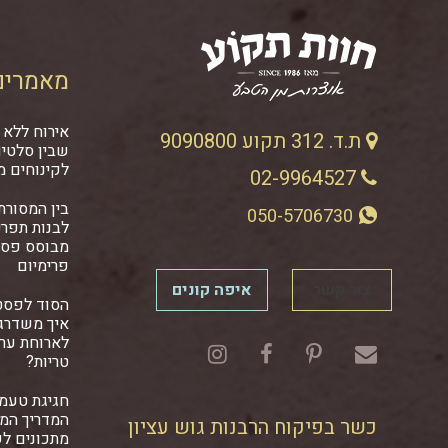
מאמרים
אירוח ללא 
ת.ד. 312 תקוע 9090800
שבין סלטים
לקינוחים מ
02-9964527
בין המסורתי
050-5706730
לבנות תפרי
מבוסס פסט
פרימיום
צור קשר
איפה קונים
הסוד לפסט
איך משדרגי
לארוחת ער
טריות?
חגיגת טעמ
המדריך המל
כשר בפיקוח הרבנות גוש עציון
מתכונים ל