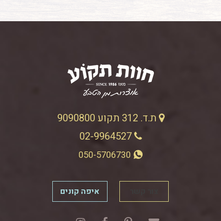
ת.ד. 312 תקוע 9090800
02-9964527
050-5706730
צור קשר
איפה קונים