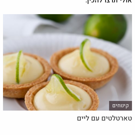
אולי תרצו להכין:
קינוחים
טארטלטים עם ליים