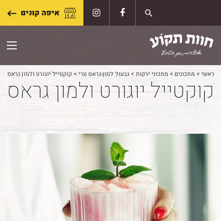
Skip
איפה קונים
to
content
ראשי
>
מתכונים
>
מתכוני ירקות
>
גבעול למון-גראס טרי
>
קוקטייל יוגורט ולמון גראס
קוקטייל יוגורט ולמון גראס