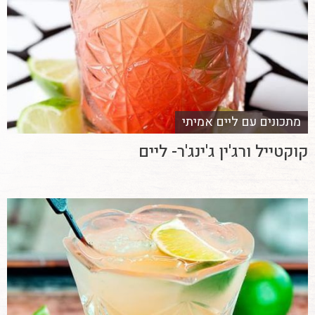
מתכונים עם ליים אמיתי
קוקטייל ורג'ין ג'ינג'ר- ליים