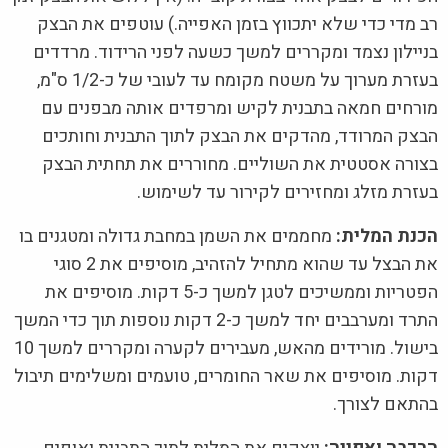
רב מדי כדי שלא יתכווץ בזמן האפייה.) עוטפים את הבצק
בניילון נצמד ומקררים למשך כשעה לפני הרידוד. מרדדים
בעזרת מערוך על משטח מקומח עד לעובי של כ-1/2 ס"מ,
מורחים חמאה בתבנית לקיש ומרפדים אותה מבפנים עם
הבצק המרודד, מהדקים את הבצק לתוך התבנית וחותכים
בצורה אסטטית את השוליים. מחוררים את תחתית הבצק
בעזרת מזלג ומחזירים לקירור עד לשימוש.
הכנת המלית:
מחממים את השמן במחבת גדולה ומטגנים בו
את הבצל עד שהוא מתחיל להזהיב, מוסיפים את 2 סוגי
הפטריות וממשיכים לטגן למשך כ-5 דקות. מוסיפים את
התרד ומערבבים יחד למשך כ-2 דקות נוספות תוך כדי המשך
בישול. מורידים מהאש, מעבירים לקערה ומקררים למשך 10
דקות. מוסיפים את שאר החומרים, טועמים ומשלימים תיבול
בהתאם לצורך.