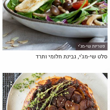
פטריות שי-מג'י
סלט שי-מג'י, גבינת חלומי ותרד