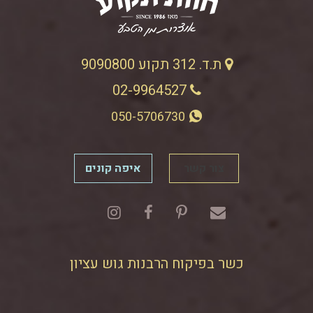
ת.ד. 312 תקוע 9090800
02-9964527
050-5706730
צור קשר
איפה קונים
כשר בפיקוח הרבנות גוש עציון