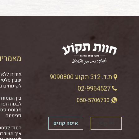
מאמרים
אירוח ללא 
ת.ד. 312 תקוע 9090800
שבין סלטים
לקינוחים מ
02-9964527
בין המסורתי
050-5706730
לבנות תפרי
מבוסס פסט
פרימיום
צור קשר
איפה קונים
הסוד לפסט
איך משדרגי