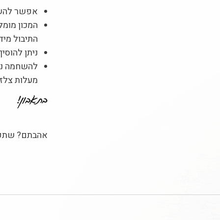
אפשר להשת
המכון מומל
התיבול מיד ל
ניתן להוסיף
מעלות צלזי
אהבתם? שתפו