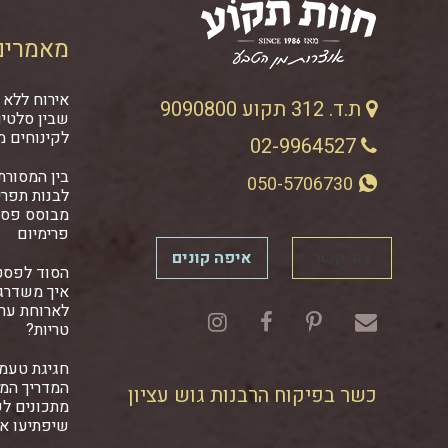
מאמרים
אירוח ללא 
ת.ד. 312 תקוע 9090800
שבין סלטים
לקינוחים מ
02-9964527
בין המסורתי
050-5706730
לבנות תפרי
מבוסס פסט
פרימיום
צור קשר
איפה קונים
הסוד לפסט
איך משדרגי
לארוחת ער
טריות?
חגיגת טעמ
המדריך המל
כשר בפיקוח הרבנות גוש עציון
מתכונים ל
שיפתיעו א