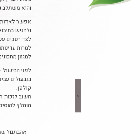
והוא משתלב נפ
אפשר לאדות, ל
ולהגיש בתיבול
לצד רטבים עש
למרות עדינותו
למגוון מתכונים
בגבעולים עבי
קולפן.
חשוב לזכור: ר
מומלץ להוסיפ
אהבתם? שת