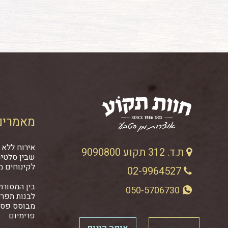
מאמרים
אירוח ללא 
ת.ד. 312 תקוע 9090800
שבין סלטים
לקינוחים מ
02-9964527
בין המסורתי
050-5706730
לבנות תפרי
מבוסס פסט
פרימיום
צור קשר
איפה קונים