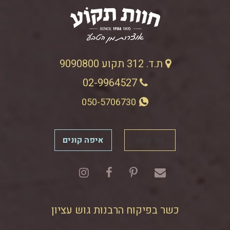
ת.ד. 312 תקוע 9090800
02-9964527
050-5706730
צור קשר
איפה קונים
כשר בפיקוח הרבנות גוש עציון