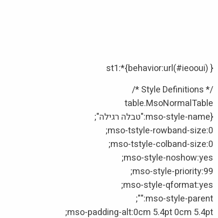
st1:*{behavior:url(#ieooui) }
/* Style Definitions */
table.MsoNormalTable
{mso-style-name:"טבלה רגילה";
mso-tstyle-rowband-size:0;
mso-tstyle-colband-size:0;
mso-style-noshow:yes;
mso-style-priority:99;
mso-style-qformat:yes;
mso-style-parent:"";
mso-padding-alt:0cm 5.4pt 0cm 5.4pt;