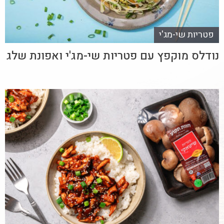
פטריות שי-מג'י
נודלס מוקפץ עם פטריות שי-מג'י ואפונת שלג