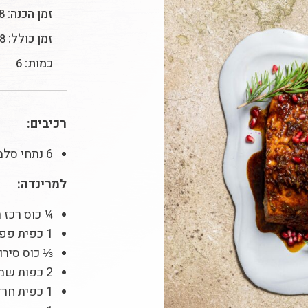
זמן הכנה:
8 דקו
זמן כולל:
18 ד
כמות:
6
רכיבים:
6 נתחי סלמון
למרינדה:
¼ כוס רכז ר
1 כפית פפריקה
⅓ כוס סירו
2 כפות שמן זית
1 כפית חרדל גרגירים