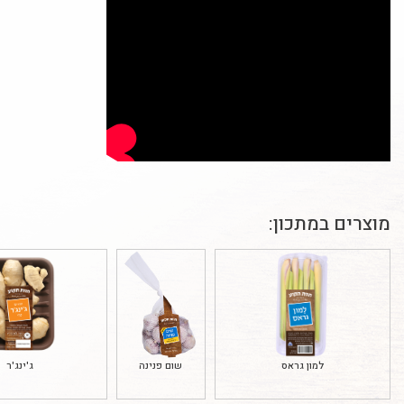
מוצרים במתכון:
למון גראס
שום פנינה
ג'ינג'ר