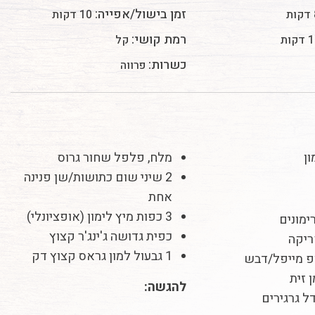
זמן בישול/אפייה:
ת
10 דקות
רמת קושי:
קות
קל
כשרות:
פרווה
מלח, פלפל שחור גרוס
2 שיני שום כתושות/שן פנינה
אחת
3 כפות מיץ לימון (אופציונלי)
ימונים
כפית גדושה ג'ינג'ר קצוץ
1 גבעול למון גראס קצוץ דק
פ מייפל/דבש
להגשה: