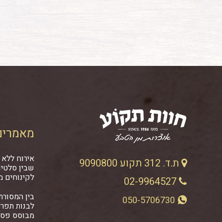
מאמרים
אירוח ללא 
ת.ד. 312 תקוע 9090800
שבין סלטים
לקינוחים מ
02-9964527
בין המסורתי
050-5706730
לבנות תפרי
מבוסס פסט