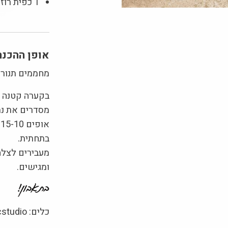
1 כפית רוזמרין קצוץ דק
אופן ההכנה
מחממים תנור ל-180 מעל
בקערה קטנה מ
מסדרים את נתח
א
בתחתית.
מעבירים לצלחת
ומגישים.
כלים: 1220ceramicstudio