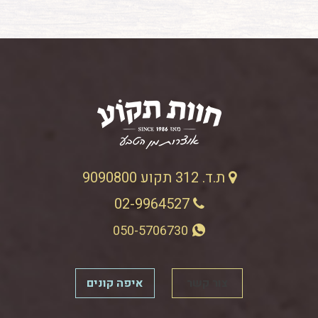
ת.ד. 312 תקוע 9090800
02-9964527
050-5706730
צור קשר
איפה קונים