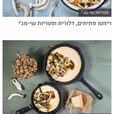
פטריות שי-מג'י
ריזוטו פתיתים, דלורית ופטריות שי-מג'י