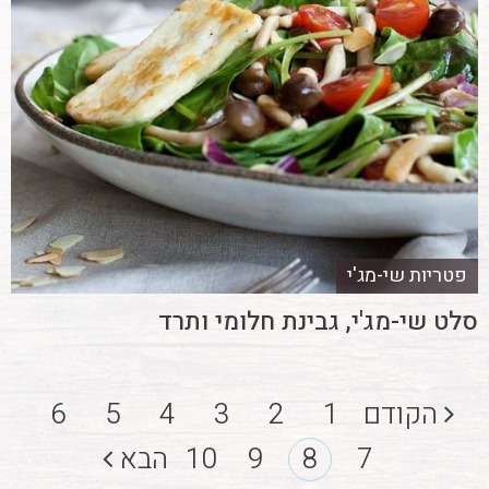
פטריות שי-מג'י
סלט שי-מג'י, גבינת חלומי ותרד
הקודם
1
2
3
4
5
6
7
8
9
10
הבא