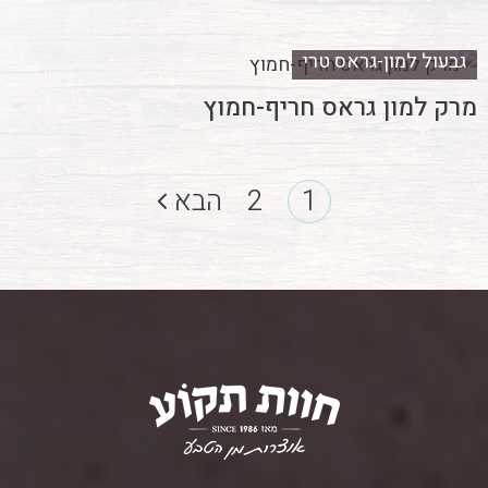
גבעול למון-גראס טרי
מרק למון גראס חריף-חמוץ
1
2
הבא