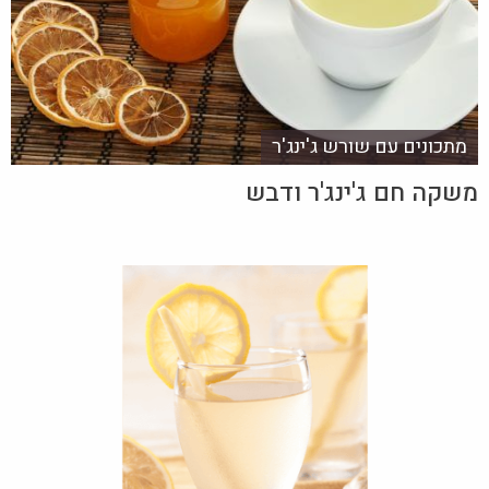
מתכונים עם שורש ג'ינג'ר
משקה חם ג'ינג'ר ודבש