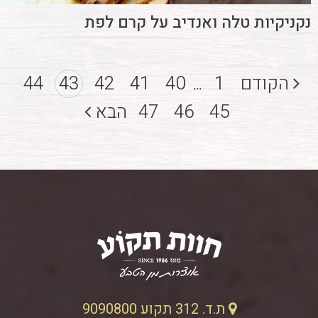
נקניקיות טלה ואנדיב על קרם לפת
הקודם
1
40
41
42
43
44
...
45
46
47
הבא
ת.ד. 312 תקוע 9090800