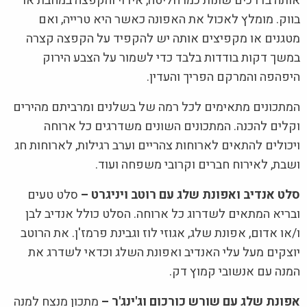
אותה בדרכים שונות כמו חליטה, אידוי והקפצה במחבת או
בווק. מומלץ לאכול את האפונה כאשר היא טרייה, ואם
מטגנים או מקפיצים אותה יש להקפיד על הקפצה קצרה
במשך דקות בודדות בלבד כדי לשמור על הצבע הירוק
היפהפה והמרקם הפריך והעדין.
המתכונים מתאימים לכל רמה של בשלנים ומרביתם מהירים
וקלים להכנה. המתכונים השונים משדרגים כל ארוחה
ויכולים להתאים לארוחות צהריים וערב רגילות, לארוחות חג
ושבת, לאירוח חברים וקרובי משפחה ועוד.
סלט אנדיב ואפונת שלג עם רוטב ויניגרט –
סלט טעים
ובריא המתאים לשדרוג כל ארוחה. הסלט כולל אנדיב לבן
ו/או אדום, אפונת שלג, אגוזי לוז וגבינת פרמז'ן. את הרוטב
יוצקים מעל עלי האנדיב ואפונת השלג וכדאי לשדרג את
המנה עם אנשובי קמוץ דק.
אפונת שלג עם שורש כורכום וג'ינג'ר –
מתכון מנצח למנה