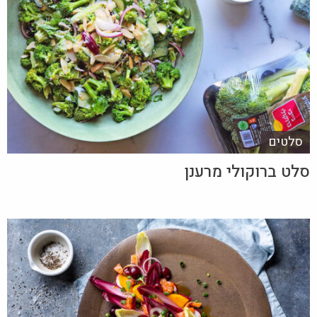
סלטים
סלט ברוקולי מרענן