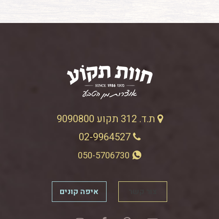
ת.ד. 312 תקוע 9090800
02-9964527
050-5706730
צור קשר
איפה קונים