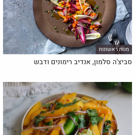
מנות ראשונות
סביצ'ה סלמון, אנדיב רימונים ודבש