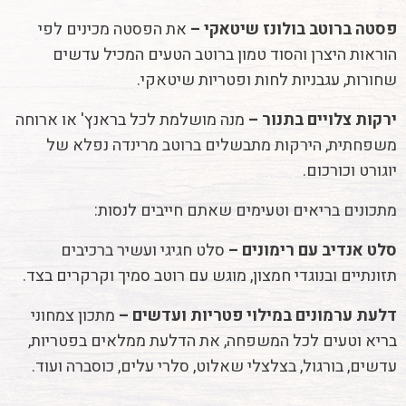
פסטה ברוטב בולונז שיטאקי –
את הפסטה מכינים לפי
הוראות היצרן והסוד טמון ברוטב הטעים המכיל עדשים
שחורות, עגבניות לחות ופטריות שיטאקי.
ירקות צלויים בתנור –
מנה מושלמת לכל בראנץ' או ארוחה
משפחתית, הירקות מתבשלים ברוטב מרינדה נפלא של
יוגורט וכורכום.
מתכונים בריאים וטעימים שאתם חייבים לנסות:
סלט אנדיב עם רימונים –
סלט חגיגי ועשיר ברכיבים
תזונתיים ובנוגדי חמצון, מוגש עם רוטב סמיך וקרקרים בצד.
דלעת ערמונים במילוי פטריות ועדשים –
מתכון צמחוני
בריא וטעים לכל המשפחה, את הדלעת ממלאים בפטריות,
עדשים, בורגול, בצלצלי שאלוט, סלרי עלים, כוסברה ועוד.